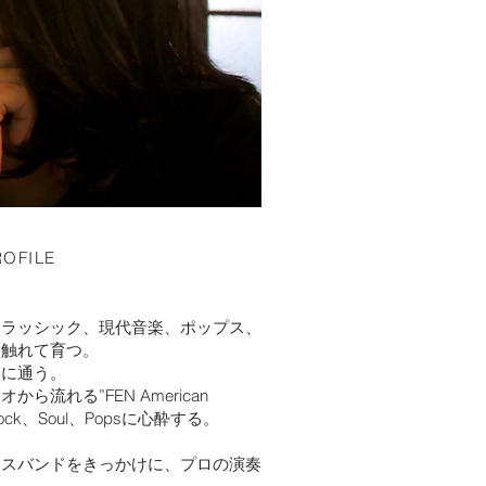
ROFILE
クラッシック、現代音楽、ポップス、
に触れて育つ。
室に通う。
流れる”FEN American
ck、Soul、Popsに心酔する。
ウスバンドをきっかけに、プロの演奏