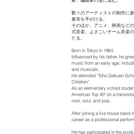
家、編曲家の道に進む。
数々のアーティストの制作に
奏等を手がける。
そのほか、アニメ、映画など
式音楽、よさこいチーム音楽
たる。
Born in Tokyo in 1964.
Influenced by his father, he gr
music from an early age, includ
and musicals.
He attended "Toho Gakuen Schoo
Children".
As an elementary school studen
American Top 40" on a transisto
rock, soul, and pop.
After joining a live house band
career as a professional perfor
He has participated in the prod