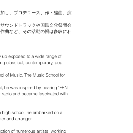
参加し、プロデユース、作・編曲、演
のサウンドトラックや国民文化祭開会
の作曲など、その活動の幅は多岐にわ
ew up exposed to a wide range of
ing classical, contemporary, pop,
l of Music, The Music School for
t, he was inspired by hearing "FEN
r radio and became fascinated with
 in high school, he embarked on a
mer and arranger.
uction of numerous artists, working