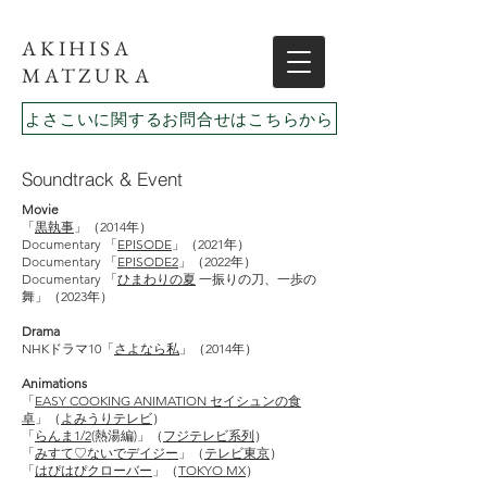
AKIHISA
MATZURA
よさこいに関するお問合せはこちらから
Soundtrack & Event
Movie
「
黒執事
」（2014年）
Documentary 「
EPISODE
」（2021年）
Documentary 「
EPISODE2
」（2022年）
Documentary 「
ひまわりの夏
一振りの刀、一歩の
舞」（2023年）
Drama
NHKドラマ10「
さよなら私
」（2014年）
Animations
「
EASY COOKING ANIMATION セイシュンの食
卓
」（
よみうりテレビ
）
「
らんま1/2
(熱湯編)」（
フジテレビ系列
）
「
みすて♡ないでデイジー
」（
テレビ東京
）
「
はぴはぴクローバー
」（
TOKYO MX
）