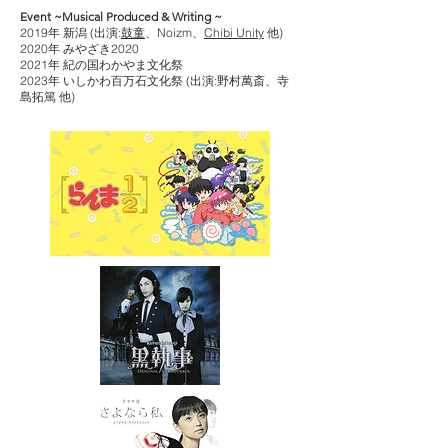
Event ~Musical Produced &
Writing ~
2019年 新潟 (出演:
鼓童
、Noizm、
Chibi Unity
他)
2020年 みやざき2020
2021年 紀の国わかやま文化祭
2023年 いしかわ百万石文化祭 (出演:野村萬斎、寺
島拓篤 他)